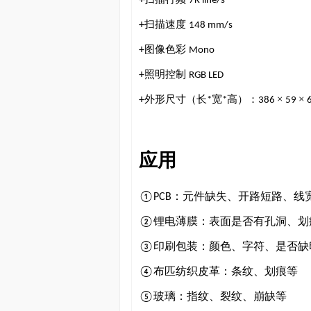
+
7K line/s
扫描速度
+
148 mm/s
图像色彩
+
Mono
照明控制
+
RGB LED
外形尺寸（长
宽
高）：
×
×
+
*
*
386
59
应用
：元件缺失、开路短路、线
①PCB
锂电薄膜：表面是否有孔洞、划
②
印刷包装：颜色、字符、是否缺
③
布匹纺织皮革：条纹、划痕等
④
玻璃：指纹、裂纹、崩缺等
⑤