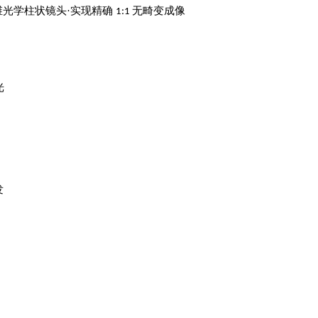
维光学柱状镜头·实现精确
无畸变成像
1:1
光
发