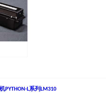
机
系列
PYTHON
-
L
L
M
310