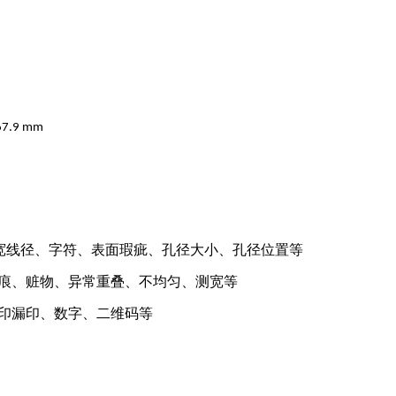
67.9 mm
宽线径、字符、表面瑕疵、孔径大小、孔径位置等
痕、赃物、异常重叠、不均匀、测宽等
印漏印、数字、二维码等