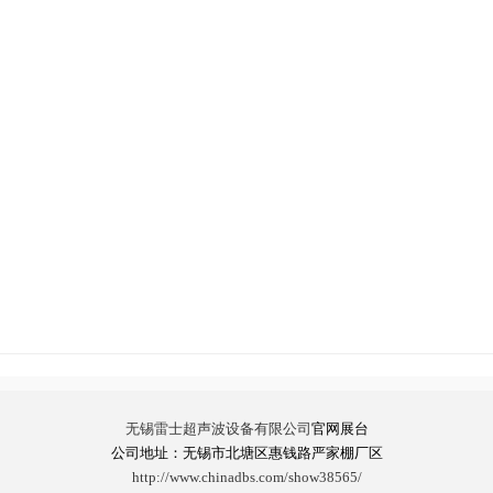
无锡雷士超声波设备有限公司
官网展台
公司地址：无锡市北塘区惠钱路严家棚厂区
http://www.chinadbs.com/show38565/