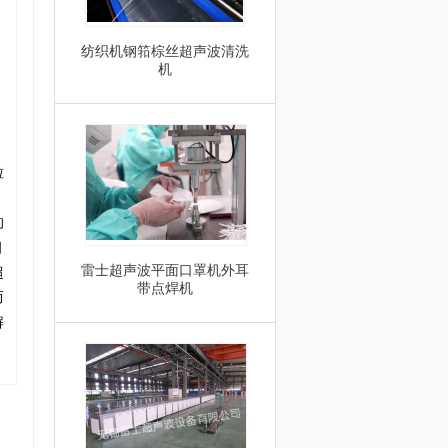
纺织机钢筘棕丝超声波清洗
机
粒
的
细
雷士超声波平面口罩机外耳
超
带点焊机
而
解