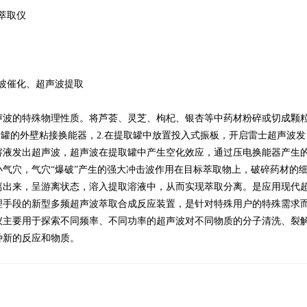
波萃取仪
波催化、超声波提取
声波的特殊物理性质。将芦荟、灵芝、枸杞、银杏等中药材粉碎或切成颗
取罐的外壁粘接换能器，2.在提取罐中放置投入式振板，开启雷士超声波发
溶液发出超声波，超声波在提取罐中产生空化效应，通过压电换能器产生
气穴，气穴“爆破”产生的强大冲击波作用在目标萃取物上，破碎药材的
离出来，呈游离状态，溶入提取溶液中，从而实现萃取分离。是应用现代
理手段的新型多频超声波萃取合成反应装置，是针对特殊用户的特殊需求
仪主要用于探索不同频率、不同功率的超声波对不同物质的分子清洗、裂
种新的反应和物质。