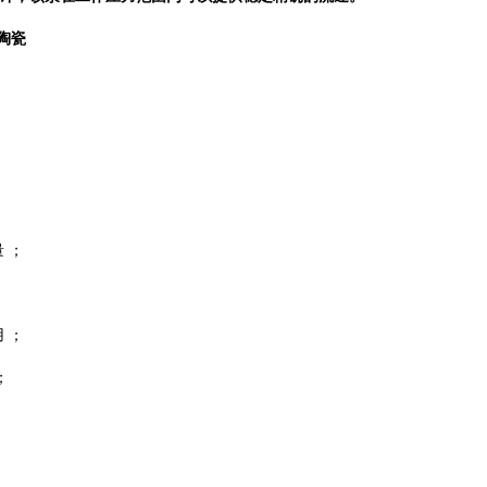
陶瓷
 ；
 ；
；