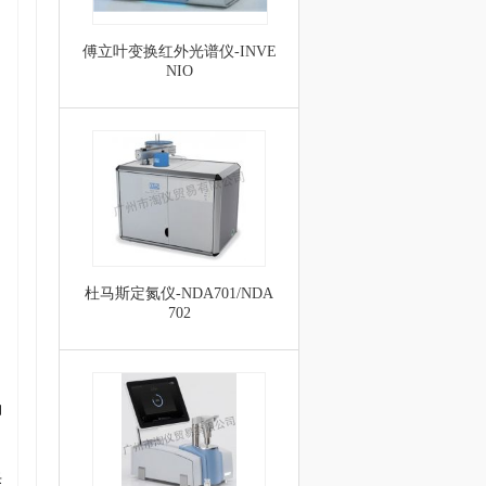
傅立叶变换红外光谱仪-INVE
NIO
杜马斯定氮仪-NDA701/NDA
702
油
采