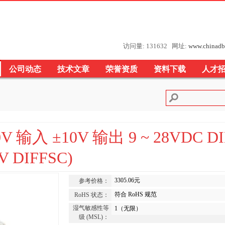
访问量: 131632 网址:
www.chinadb
公司动态
技术文章
荣誉资质
资料下载
人才
 输入 ±10V 输出 9 ~ 28VDC D
V DIFFSC)
3305.06元
参考价格：
符合 RoHS 规范
RoHS 状态：
湿气敏感性等
1（无限）
级 (MSL)：