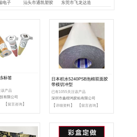
品
制品
瑞电子
汕头市通凯塑胶
东莞市飞龙达造
制品
纸设备公司
冻标签
日本积水5240PSB泡棉双面胶
带模切冲型
注该产品
已有1055关注该产品
技有限公司
深圳市鑫楷鸿胶粘有限公司
】 【
】
留言咨询
【
】 【
】
详细资料
留言咨询