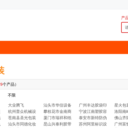
产
装
09
个产品）
不限
大业腾飞
汕头市华信设备
广州丰达胶袋印
星火包
制
装
杭州普众机械设
攀枝花市金南商
宁波江南塑胶容
洛阳南
备
贸
器
备制造
地
苍南县圣光包装
厦门市瑞祥和纸
泰安市新特防伪
佛山齐
业
瓶盖
包
汕头市同德化妆
昆山兴泰利胶带
苏州阿里标识设
广州富