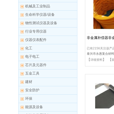
机械及工业制品
生命科学仪器/设备
物性测试仪器及设备
行业专用仪器
非金属补偿器非
仪器仪表配件
化工
已有2156关注该产
泰兴市永惠复合材
电子电工
【
】 【
详细资料
芯片及元器件
五金工具
建材
安全防护
环保
能源及设备