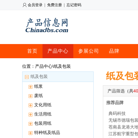
会员登录
|
免费注册
|
忘记密码
首页
产品中心
参展公司
品牌
位置：产品中心\纸及包装
纸及包
纸及包装
纸浆
产品筛选
（共
4
废纸
推荐品牌
文化用纸
典码科技
生活用纸
无锡市德瑞包
包装用纸
设备制造
苍南县龙港大
特种纸及纸品
包装厂
江苏航宇重型