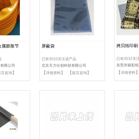
拷贝纸印刷
金属膨胀节
屏蔽袋
已有3532关
品
已有3010关注该产品
东莞市丽彩纸
料有限公司
北京天力仕创科技有限公司
【
】
【
】 【
】
详细资料
留言咨询
详细资料
留言咨询