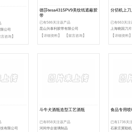
德莎tesa4315PV9美纹纸遮蔽胶
分切机上刀
带
已有586关注该产品
已有663关
品
昆山兴泰利胶带有限公司
上海晓国刀片
有限公司
【
】 【
】
【
详细资料
留言咨询
详细资料
】
留言咨询
斗牛犬酒瓶造型工艺酒瓶
食品专用喷
品
已有858关注该产品
已有1736关
科技有限公司
河间华企玻璃制品
石家庄冀聪机