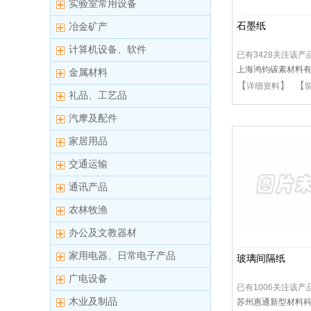
实验室常用设备
石墨纸
冶金矿产
计算机设备、软件
已有3428关注该产
上海鸿钧碳素材料
金属材料
【
】 【
详细资料
礼品、工艺品
汽摩及配件
家居用品
交通运输
通讯产品
农林牧渔
办公及文教器材
家用电器、日常电子产品
玻璃间隔纸
广电设备
已有1006关注该产
木业及制品
苏州惠通新型材料