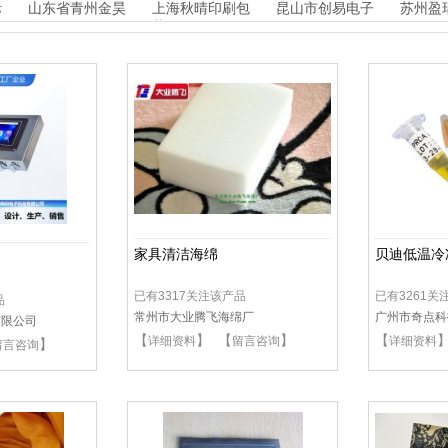
品包装
计工程
品
际
山东省青州金昊
上海秋晴印刷包
昆山市创易电子
苏州盈
化工
装
家具清洁海绵
贝迪低温冷
已有3317关注该产品
已有3261关
品
常州市大业腾飞海绵厂
广州市奇点科
有限公司
【
】 【
】
【
详细资料
留言咨询
详细资料
】
留言咨询