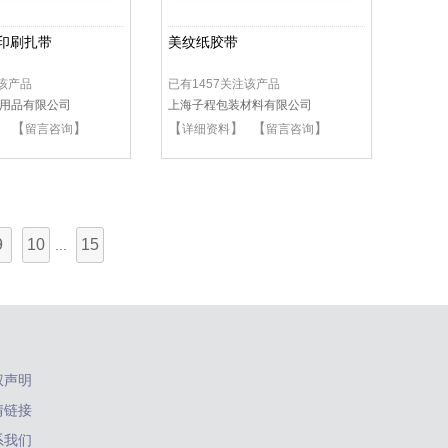
O印刷扎带
美纹纸胶带
注该产品
已有1457关注该产品
用品有限公司
上海子程包装材料有限公司
】 【
】
【
】 【
】
留言咨询
详细资料
留言咨询
9
10
15
...
权声明
情链接
系我们