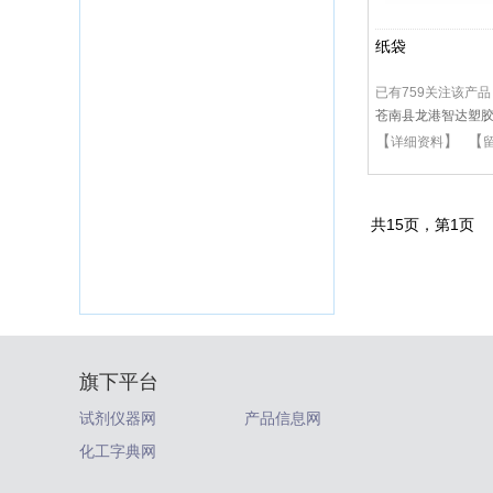
纸袋
已有759关注该产品
苍南县龙港智达塑
【
】 【
详细资料
共
15
页，第
1
页
旗下平台
试剂仪器网
产品信息网
化工字典网