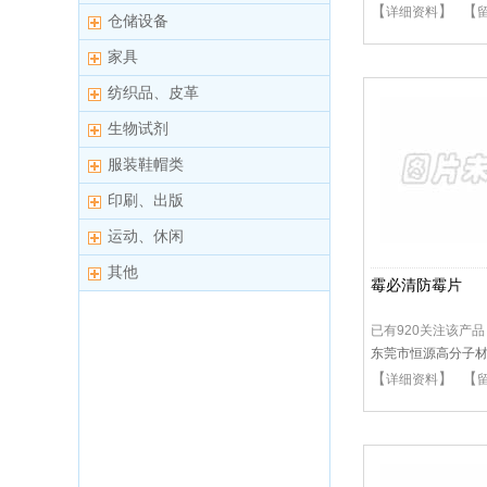
【
】 【
详细资料
仓储设备
家具
纺织品、皮革
生物试剂
服装鞋帽类
印刷、出版
运动、休闲
其他
霉必清防霉片
已有920关注该产品
东莞市恒源高分子
【
】 【
详细资料