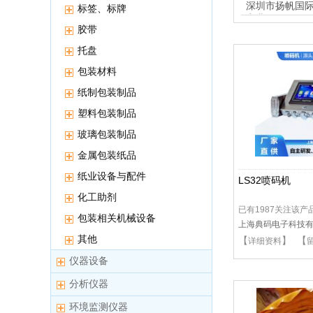
装
深圳市扬帆国
标签、标牌
实业
胶带
托盘
包装材料
纸制包装制品
塑料包装制品
玻璃包装制品
金属包装纸品
纸业设备与配件
LS32喷码机
化工助剂
已有1987关注该产
包装相关机械设备
上海典码电子科技
其他
【
】 【
详细资料
仪器设备
分析仪器
环境监测仪器