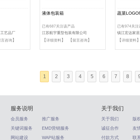
液体包装箱
蔬菜LOG
已有687关注该产品
已有974关
胶工艺品厂
江苏航宇重型包装有限公司
镇江宏达家居
】
【
】 【
】
【
留言咨询
详细资料
留言咨询
详细资料
1
2
3
4
5
6
7
8
服务说明
关于我们
会员服务
推广服务
关于我们
版
关键词服务
EMD营销服务
诚征合作
友
网站建设
WAP站服务
付款方式
联