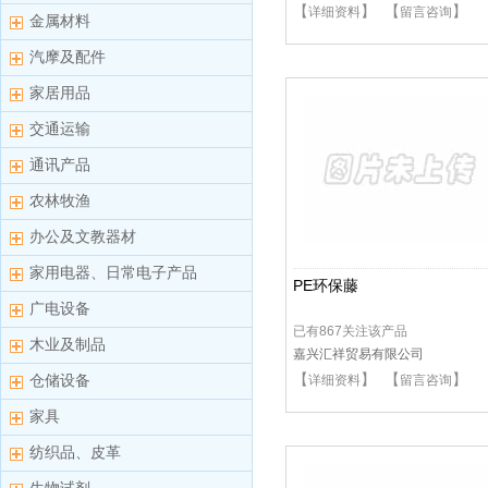
【
】 【
】
详细资料
留言咨询
金属材料
汽摩及配件
家居用品
交通运输
通讯产品
农林牧渔
办公及文教器材
家用电器、日常电子产品
PE环保藤
广电设备
已有867关注该产品
木业及制品
嘉兴汇祥贸易有限公司
【
】 【
】
仓储设备
详细资料
留言咨询
家具
纺织品、皮革