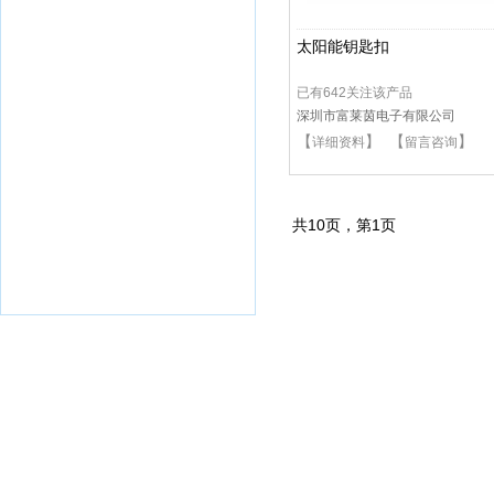
太阳能钥匙扣
已有642关注该产品
深圳市富莱茵电子有限公司
【
】 【
】
详细资料
留言咨询
共
10
页，第
1
页