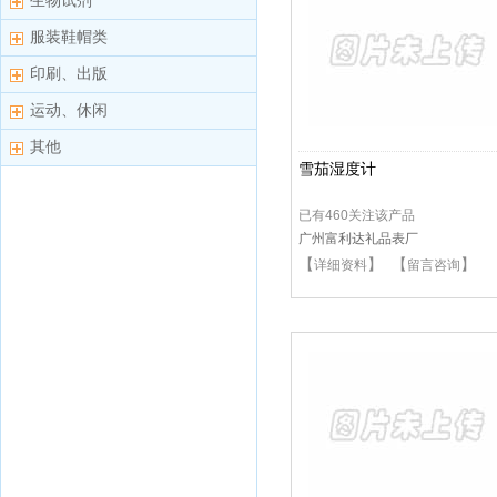
生物试剂
服装鞋帽类
印刷、出版
运动、休闲
其他
雪茄湿度计
已有460关注该产品
广州富利达礼品表厂
【
】 【
】
详细资料
留言咨询