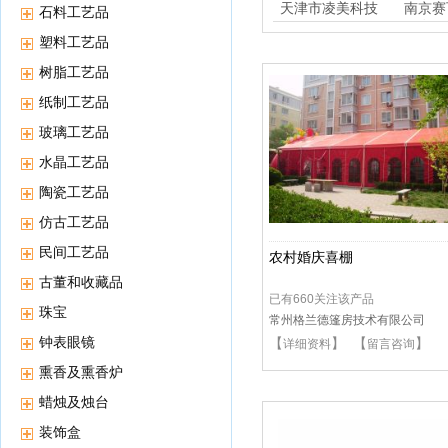
厂
天津市凌美科技
南京赛
石料工艺品
开发
塑料工艺品
树脂工艺品
纸制工艺品
玻璃工艺品
水晶工艺品
陶瓷工艺品
仿古工艺品
民间工艺品
农村婚庆喜棚
古董和收藏品
已有660关注该产品
珠宝
常州格兰德篷房技术有限公司
钟表眼镜
【
】 【
】
详细资料
留言咨询
熏香及熏香炉
蜡烛及烛台
装饰盒