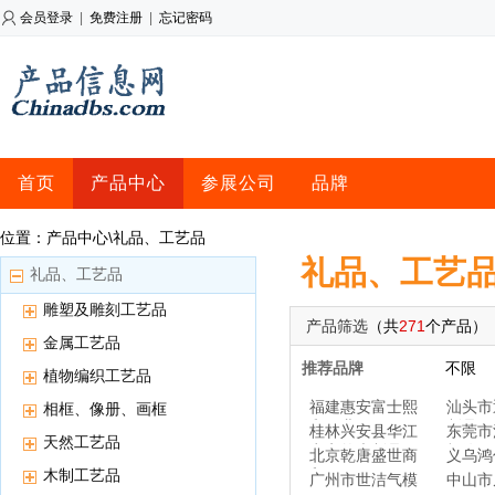
会员登录
|
免费注册
|
忘记密码
首页
产品中心
参展公司
品牌
位置：产品中心\礼品、工艺品
礼品、工艺
礼品、工艺品
雕塑及雕刻工艺品
产品筛选
（共
271
个产品）
金属工艺品
推荐品牌
不限
植物编织工艺品
福建惠安富士熙
汕头市
相框、像册、画框
和石业
制品
桂林兴安县华江
东莞市
天然工艺品
申义竹木制品厂
灯饰厂
北京乾唐盛世商
义乌鸿
木制工艺品
贸
广州市世洁气模
中山市