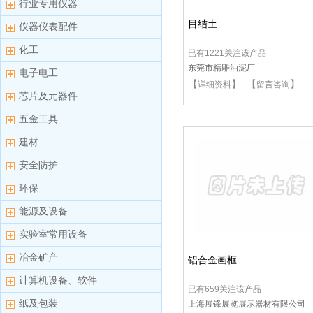
行业专用仪器
目结土
仪器仪表配件
化工
已有1221关注该产品
东莞市精雕油泥厂
电子电工
【
】 【
】
详细资料
留言咨询
芯片及元器件
五金工具
建材
安全防护
环保
能源及设备
实验室常用设备
冶金矿产
铝合金画框
计算机设备、软件
已有659关注该产品
纸及包装
上海展锋展览展示器材有限公司