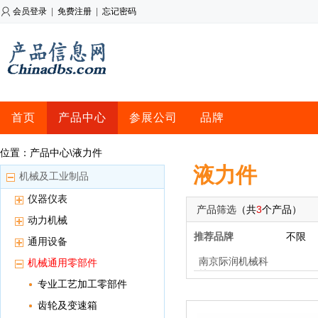
会员登录
|
免费注册
|
忘记密码
首页
产品中心
参展公司
品牌
位置：产品中心\液力件
液力件
机械及工业制品
仪器仪表
产品筛选
（共
3
个产品）
动力机械
推荐品牌
不限
通用设备
南京际润机械科
机械通用零部件
技
专业工艺加工零部件
齿轮及变速箱