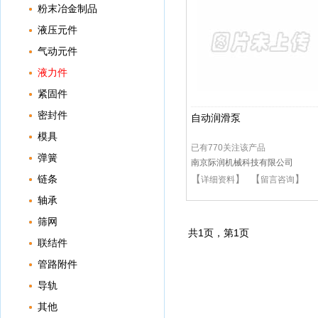
粉末冶金制品
液压元件
气动元件
液力件
紧固件
密封件
自动润滑泵
模具
已有770关注该产品
弹簧
南京际润机械科技有限公司
链条
【
】 【
】
详细资料
留言咨询
轴承
筛网
共
1
页，第
1
页
联结件
管路附件
导轨
其他