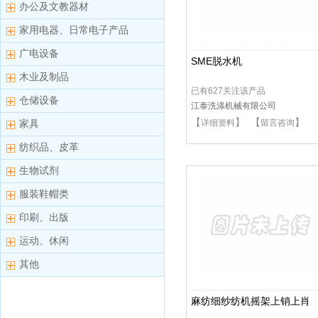
办公及文教器材
家用电器、日常电子产品
广电设备
SME脱水机
木业及制品
已有627关注该产品
仓储设备
江泰洗涤机械有限公司
【
】 【
】
家具
详细资料
留言咨询
纺织品、皮革
生物试剂
服装鞋帽类
印刷、出版
运动、休闲
其他
麻纺细纱纺机摇架上销上肖