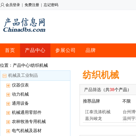
会员登录
|
免费注册
|
忘记密码
首页
产品中心
参展公司
品牌
位置：产品中心\纺织机械
纺织机械
机械及工业制品
仪器仪表
产品筛选
（共
38
个产品）
动力机械
推荐品牌
不限
通用设备
江泰洗涤机械
台州博
机械通用零部件
嘉兴峻龙
温州宇
农林牧渔专用机械
械
电气机械及器材