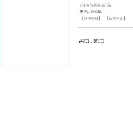
已有672关注该产品
重庆江鼎机械厂
【
】 【
】
详细资料
留言咨询
共
2
页，第
1
页