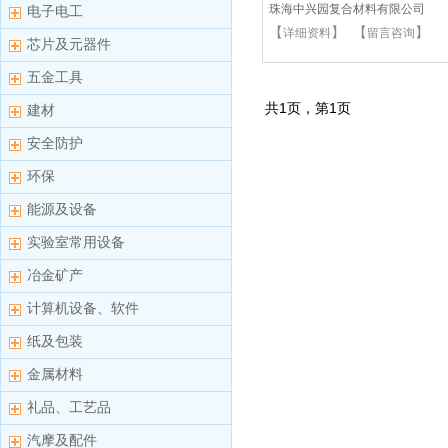
珠海中兴园复合材料有限公司
电子电工
【
】 【
】
详细资料
留言咨询
芯片及元器件
五金工具
共
1
页，第
1
页
建材
安全防护
环保
能源及设备
实验室常用设备
冶金矿产
计算机设备、软件
纸及包装
金属材料
礼品、工艺品
汽摩及配件