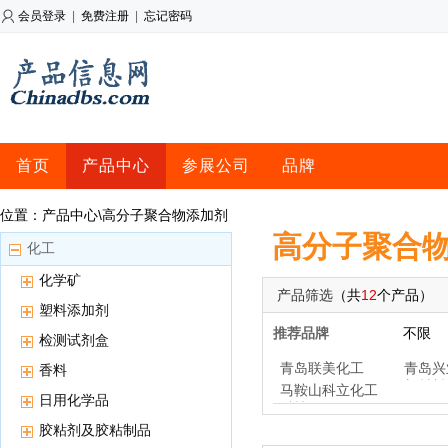
会员登录
|
免费注册
|
忘记密码
首页
产品中心
参展公司
品牌
位置：产品中心\高分子聚合物添加剂
高分子聚合
化工
化学矿
产品筛选
（共
12
个产品）
塑料添加剂
推荐品牌
不限
检测试剂盒
青岛联美化工
青岛兴
香料
新材料
马鞍山科立化工
日用化学品
科技
胶粘剂及胶粘制品