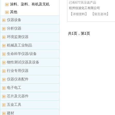
已有677关注该产品
涂料、染料、有机及无机
杭州佳波化工有限公司
颜料
其他
【
】 【
】
详细资料
留言咨询
仪器设备
分析仪器
共
1
页，第
1
页
环境监测仪器
机械及工业制品
生命科学仪器/设备
物性测试仪器及设备
行业专用仪器
仪器仪表配件
电子电工
芯片及元器件
五金工具
建材