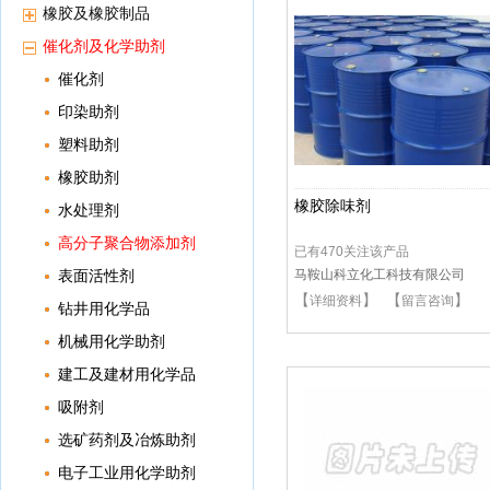
橡胶及橡胶制品
催化剂及化学助剂
催化剂
印染助剂
塑料助剂
橡胶助剂
橡胶除味剂
水处理剂
高分子聚合物添加剂
已有470关注该产品
表面活性剂
马鞍山科立化工科技有限公司
【
】 【
】
详细资料
留言咨询
钻井用化学品
机械用化学助剂
建工及建材用化学品
吸附剂
选矿药剂及冶炼助剂
电子工业用化学助剂