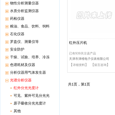
物性分析测量仪器
水质分析监测仪器
药检仪器
粮油、食品、饮料、饲料
等分析仪器
石化仪器
罗盘仪、测量仪等
红外压片机
安全防护
已有939关注该产品
干燥、试验、培养、冷冻
天津市津维电子仪表有限公司
保存等高低温恒温设备
色谱耗材及仪器
【
】 【
】
详细资料
留言咨询
分析仪器用气体发生器
光谱分析仪器
共
1
页，第
1
页
红外分光光度计
可见、紫外可见分光光
度计
原子吸收分光光度计
其他