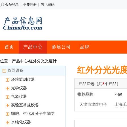
会员登录
|
免费注册
|
忘记密码
首页
产品中心
参展公司
品牌
位置：产品中心\红外分光光度计
红外分光光
仪器设备
环境监测仪器
产品筛选
（共
3
个产品）
光学仪器
推荐品牌
不限
气象仪器
天津市津维电子
上海禾
实验室常规设备
仪表
器成都
细胞、生化及分子生物学
用仪器
水纯化仪器