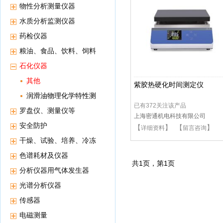
物性分析测量仪器
水质分析监测仪器
药检仪器
粮油、食品、饮料、饲料
等分析仪器
石化仪器
其他
紫胶热硬化时间测定仪
润滑油物理化学特性测
已有372关注该产品
试
罗盘仪、测量仪等
上海密通机电科技有限公司
安全防护
【
】 【
】
详细资料
留言咨询
干燥、试验、培养、冷冻
保存等高低温恒温设备
色谱耗材及仪器
共
1
页，第
1
页
分析仪器用气体发生器
光谱分析仪器
传感器
电磁测量