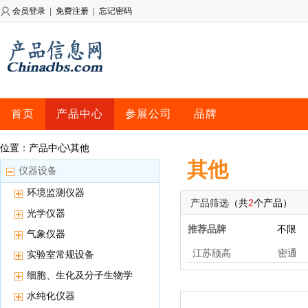
会员登录
|
免费注册
|
忘记密码
首页
产品中心
参展公司
品牌
位置：产品中心\其他
其他
仪器设备
环境监测仪器
产品筛选
（共
2
个产品）
光学仪器
推荐品牌
不限
气象仪器
江苏颀高
密通
实验室常规设备
细胞、生化及分子生物学
用仪器
水纯化仪器