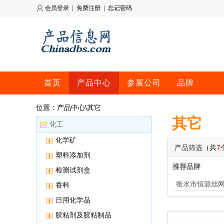
会员登录
|
免费注册
|
忘记密码
首页
产品中心
参展公司
品牌
位置：产品中心\其它
其它
化工
化学矿
产品筛选
（共
7
塑料添加剂
推荐品牌
检测试剂盒
衡水市恒源丝
香料
机械厂
日用化学品
胶粘剂及胶粘制品