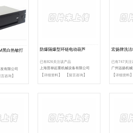
防爆隔爆型环链电动葫芦
宏扬牌洗洁
G-RM黑白热敏打
已有826关注该产品
已有747关
上海晋禄起重机械设备有限公司
广州远扬机械
开发有限公司
【
】 【
】
【
详细资料
留言咨询
详细资料
】
留言咨询