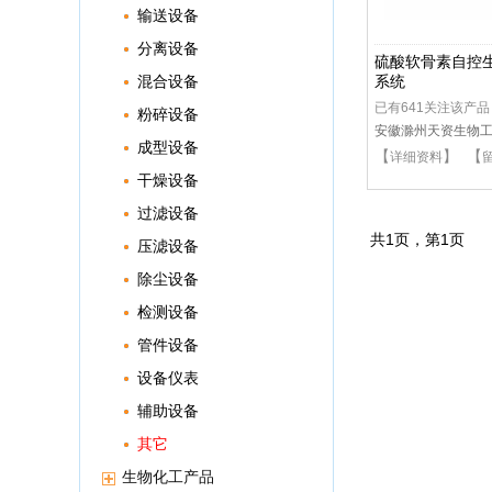
输送设备
分离设备
硫酸软骨素自控
混合设备
系统
已有641关注该产品
粉碎设备
安徽滁州天资生物
成型设备
【
】 【
详细资料
干燥设备
过滤设备
共
1
页，第
1
页
压滤设备
除尘设备
检测设备
管件设备
设备仪表
辅助设备
其它
生物化工产品