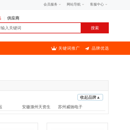
会员服务
网站导航
客服中心
品
供应商
关键词推广
品牌优选
收起品牌
▲
运
安徽滁州天资生
苏州威驰电子
物工程