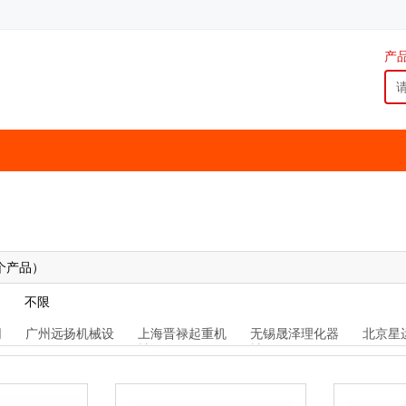
产
个产品）
不限
网
广州远扬机械设
上海晋禄起重机
无锡晟泽理化器
北京星
备
械设备
械