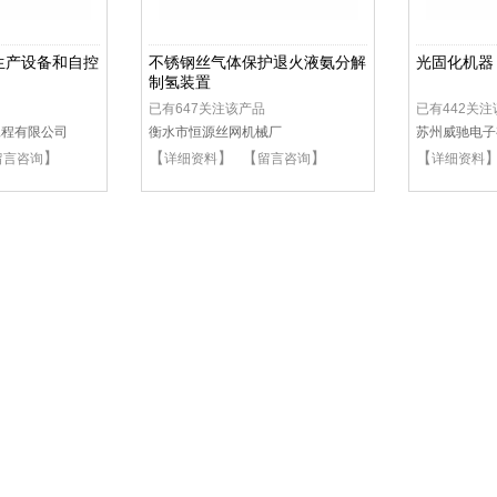
生产设备和自控
不锈钢丝气体保护退火液氨分解
光固化机器
制氢装置
已有647关注该产品
已有442关
工程有限公司
衡水市恒源丝网机械厂
苏州威驰电子
】
【
】 【
】
【
留言咨询
详细资料
留言咨询
详细资料