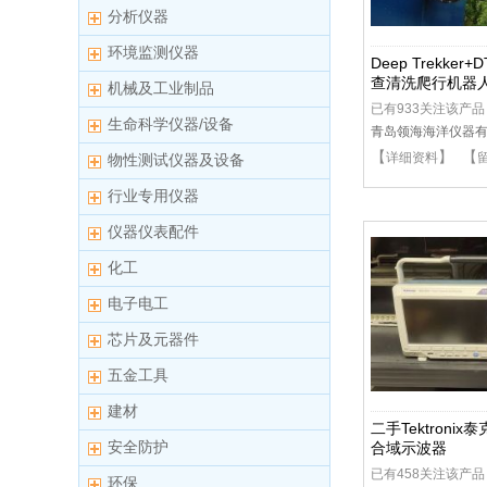
分析仪器
环境监测仪器
Deep Trekker
查清洗爬行机器
机械及工业制品
已有933关注该产品
生命科学仪器/设备
青岛领海海洋仪器
【
】 【
详细资料
物性测试仪器及设备
行业专用仪器
仪器仪表配件
化工
电子电工
芯片及元器件
五金工具
建材
二手Tektronix
安全防护
合域示波器
已有458关注该产品
环保