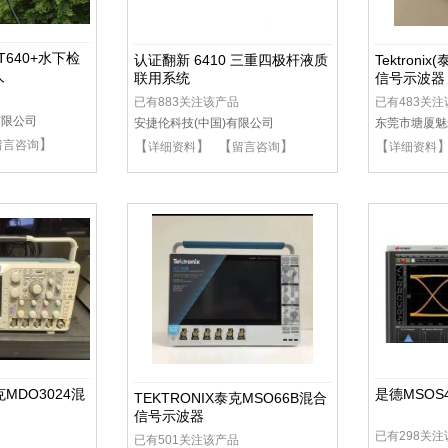
+DT640+水下检
认证翻新 6410 三重四极杆液质
Tektroni
人
联用系统
信号示波器
已有883关注该产品
已有483关
有限公司
安捷伦科技(中国)有限公司
东莞市塘厦魅
】
留言咨询
【
】 【
】
【
详细资料
留言咨询
详细资料
泰克MDO3024混
是德MSOS
TEKTRONIX泰克MSO66B混合
信号示波器
已有298关
已有501关注该产品