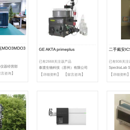
泰克MDO3MDO3
GE AKTA primeplus
二手戴安IC
已有2668关注该产品
已有936关
子仪器经营部
泰渡生物科技（苏州）有限公司
SpectraLab Sc
】
留言咨询
【
】 【
】
【
详细资料
留言咨询
详细资料