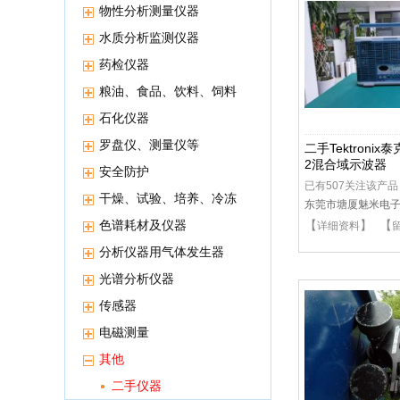
物性分析测量仪器
水质分析监测仪器
药检仪器
粮油、食品、饮料、饲料
等分析仪器
石化仪器
罗盘仪、测量仪等
二手Tektronix
2混合域示波器
安全防护
已有507关注该产品
干燥、试验、培养、冷冻
东莞市塘厦魅米电
保存等高低温恒温设备
色谱耗材及仪器
【
】 【
详细资料
分析仪器用气体发生器
光谱分析仪器
传感器
电磁测量
其他
二手仪器