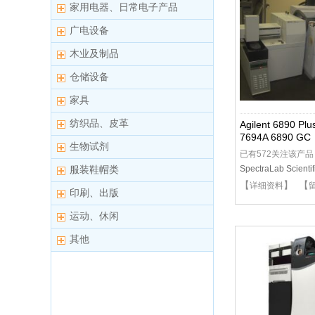
家用电器、日常电子产品
广电设备
木业及制品
仓储设备
家具
纺织品、皮革
Agilent 6890 Plu
7694A 6890 GC
生物试剂
已有572关注该产品
SpectraLab Scientifi
服装鞋帽类
【
】 【
详细资料
印刷、出版
运动、休闲
其他