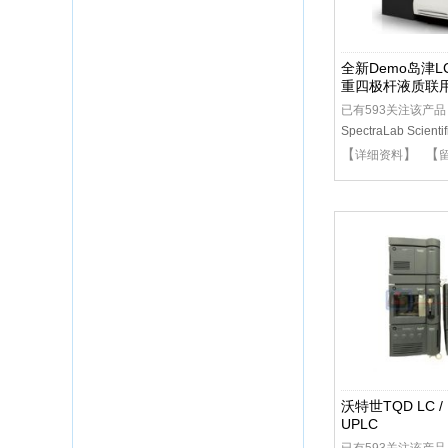
全新Demo岛津LC
重四极杆液质联
已有593关注该产品
SpectraLab Scientifi
【
】 【
详细资料
沃特世TQD LC / M
UPLC