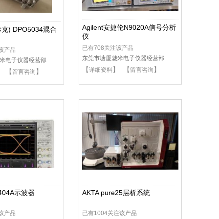
Agilent安捷伦N9020A信号分析
x(泰克) DPO5034混合
仪
已有708关注该产品
注该产品
东莞市塘厦魅米电子仪器经营部
米电子仪器经营部
【
】 【
】
详细资料
留言咨询
】 【
】
留言咨询
404A示波器
AKTA pure25层析系统
注该产品
已有1004关注该产品