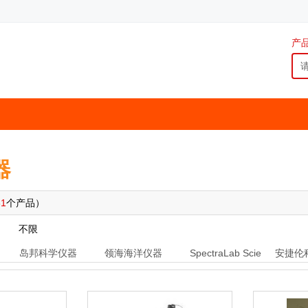
产
器
61
个产品）
不限
岛邦科学仪器
领海海洋仪器
SpectraLab Scie
安捷伦
ntific Inc.