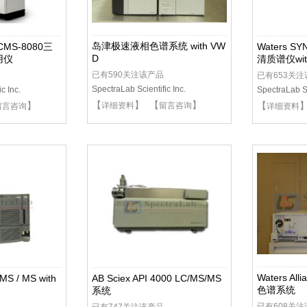
岛津极速液相色谱系统 with VW
MS-8080三
Waters S
D
用仪
清质谱仪wit
已有590关注该产品
已有653关
SpectraLab Scientific Inc.
c Inc.
SpectraLab Sc
【
】 【
】
】
【
详细资料
留言咨询
留言咨询
详细资料
Waters Al
S / MS with
AB Sciex API 4000 LC/MS/MS
色谱系统
系统
已有608关