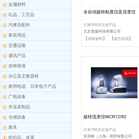
金属材料
全自动旋转粘度仪及流变仪
礼品、工艺品
汽摩及配件
已有589关注该产品
北京楚盛科技有限公司
家居用品
【
】 【
】
详细资料
留言咨询
交通运输
通讯产品
农林牧渔
办公及文教器材
家用电器、日常电子产品
广电设备
木业及制品
旋转流变仪MCR72/92
仓储设备
家具
已有798关注该产品
安东帕（上海）商贸有限公司
纺织品、皮革