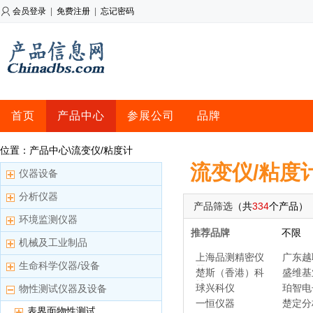
会员登录
|
免费注册
|
忘记密码
首页
产品中心
参展公司
品牌
位置：产品中心\流变仪/粘度计
流变仪/粘度
仪器设备
分析仪器
产品筛选
（共
334
个产品）
环境监测仪器
推荐品牌
不限
机械及工业制品
上海品测精密仪
广东越
生命科学仪器/设备
器
楚斯（香港）科
盛维基
技
球兴科仪
珀智电
物性测试仪器及设备
一恒仪器
楚定分
表界面物性测试