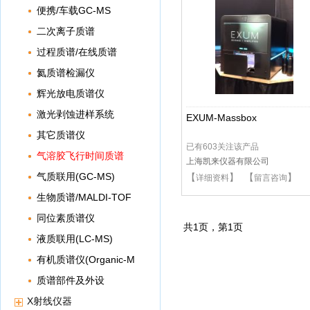
子体质谱
便携/车载GC-MS
二次离子质谱
过程质谱/在线质谱
氦质谱检漏仪
辉光放电质谱仪
激光剥蚀进样系统
EXUM-Massbox
其它质谱仪
已有603关注该产品
气溶胶飞行时间质谱
上海凯来仪器有限公司
气质联用(GC-MS)
【
】 【
】
详细资料
留言咨询
生物质谱/MALDI-TOF
同位素质谱仪
共
1
页，第
1
页
液质联用(LC-MS)
有机质谱仪(Organic-M
ASS)
质谱部件及外设
X射线仪器