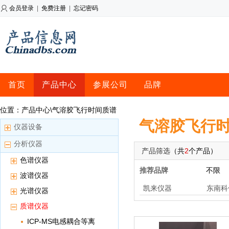
会员登录
|
免费注册
|
忘记密码
首页
产品中心
参展公司
品牌
位置：产品中心\气溶胶飞行时间质谱
气溶胶飞行
仪器设备
分析仪器
产品筛选
（共
2
个产品）
色谱仪器
推荐品牌
不限
波谱仪器
凯来仪器
东南科
光谱仪器
质谱仪器
ICP-MS电感耦合等离