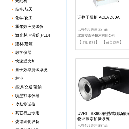
光刻机
航空/航天
证物干燥柜 ACEVD60A
化学/化工
霍尔效应测试仪
已有488关注该产品
激光脉冲沉积(PLD)
北京樱泰科技术有限公司
【
】 【
】
详细资料
留言咨询
建材/建筑
教学仪器
快速退火炉
量子效率测试系统
林业
能源/交通/运输
喷墨打印仪器
皮肤测试仪
其它行业专用
UVRI - BX600便携式现场痕
物证搜索拍摄系统
烧结固化设备
已有459关注该产品