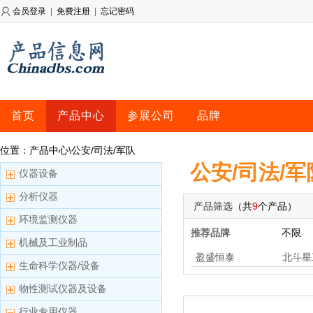
会员登录
|
免费注册
|
忘记密码
首页
产品中心
参展公司
品牌
位置：产品中心\公安/司法/军队
公安/司法/军
仪器设备
分析仪器
产品筛选
（共
9
个产品）
环境监测仪器
推荐品牌
不限
机械及工业制品
盈盛恒泰
北斗星
生命科学仪器/设备
物性测试仪器及设备
行业专用仪器