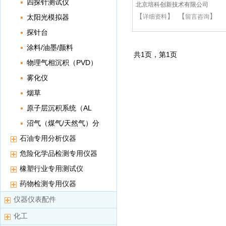
四探针测试仪
北京培科创新技术有限公司
【
】 【
】
太阳光模拟器
详细资料
留言咨询
探针台
涂料/油墨/颜料
共
1
页，第
1
页
物理气相沉积（PVD）
雾化仪
烟草
原子层沉积系统（AL
D）
沼气（煤气/天然气）分
析仪
石油专用分析仪器
危险化学品检测专用仪器
橡塑行业专用测试仪
药物检测专用仪器
仪器仪表配件
化工