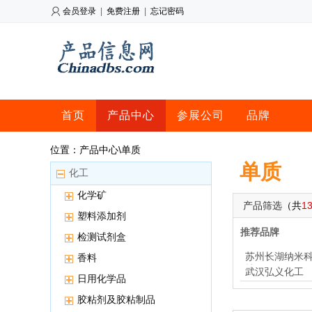
会员登录
|
免费注册
|
忘记密码
首页
产品中心
参展公司
品牌
位置：产品中心\单质
单质
化工
化学矿
产品筛选
（共
1
塑料添加剂
推荐品牌
检测试剂盒
苏州长湖纳米
香料
技
武汉弘义化工
日用化学品
胶粘剂及胶粘制品