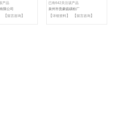
注该产品
已有642关注该产品
有限公司
泉州市贵豪硫磺粉厂
】 【
】
【
】 【
】
留言咨询
详细资料
留言咨询