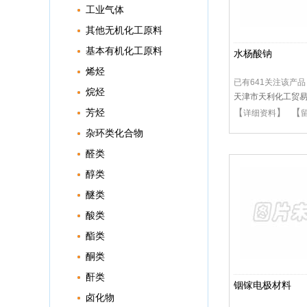
工业气体
其他无机化工原料
基本有机化工原料
水杨酸钠
烯烃
已有641关注该产品
烷烃
天津市天利化工贸
芳烃
【
】 【
详细资料
杂环类化合物
醛类
醇类
醚类
酸类
酯类
酮类
酐类
铟镓电极材料
卤化物