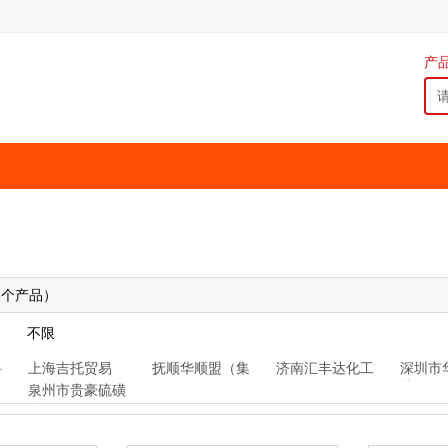
产
3
个产品）
不限
科
上海吉托贸易
抚顺华顺盟（集
济南汇丰达化工
深圳市
团）公司
技
泉州市贵豪硫磺
粉厂