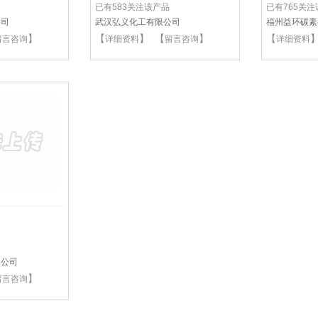
已有583关注该产品
已有765关
公司
武汉弘义化工有限公司
福州益环碳素
】
【
】 【
】
【
留言咨询
详细资料
留言咨询
详细资料
）公司
】
留言咨询