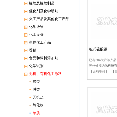
橡胶及橡胶制品
催化剂及化学助剂
火工产品及其他化工产品
化学纤维
化工设备
生物化工产品
碱式硫酸铜
香精
食品和饲料添加剂
已有284关注该产品
化学试剂
苏州长湖纳米科技
【
】 【
详细资料
无机、有机化工原料
酸类
碱类
无机盐
氧化物
单质