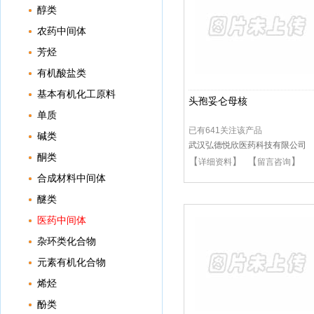
醇类
农药中间体
芳烃
有机酸盐类
基本有机化工原料
头孢妥仑母核
单质
已有641关注该产品
碱类
武汉弘德悦欣医药科技有限公司
酮类
【
】 【
】
详细资料
留言咨询
合成材料中间体
醚类
医药中间体
杂环类化合物
元素有机化合物
烯烃
酚类