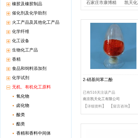
石家庄市康博精
凯天化
橡胶及橡胶制品
细化工
催化剂及化学助剂
火工产品及其他化工产品
化学纤维
化工设备
生物化工产品
香精
食品和饲料添加剂
化学试剂
2-硝基间苯二酚
无机、有机化工原料
已有516关注该产品
氧化物
南京凯天化工有限公司
卤化物
【
】 【
】
详细资料
留言咨询
酸类
酯类
香精和香料中间体