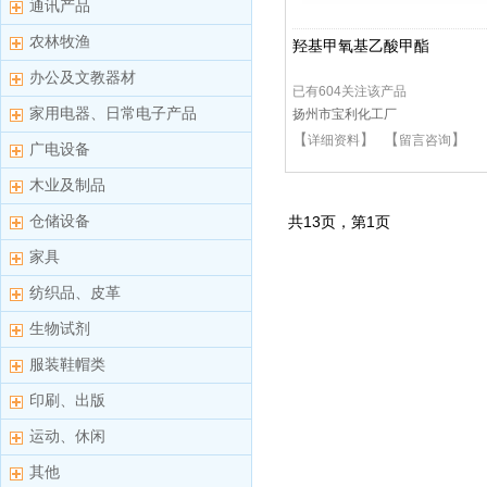
通讯产品
农林牧渔
羟基甲氧基乙酸甲酯
办公及文教器材
已有604关注该产品
家用电器、日常电子产品
扬州市宝利化工厂
【
】 【
】
详细资料
留言咨询
广电设备
木业及制品
仓储设备
共
13
页，第
1
页
家具
纺织品、皮革
生物试剂
服装鞋帽类
印刷、出版
运动、休闲
其他