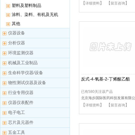
【
】 【
】
详细资料
留言咨询
塑料及塑料制品
涂料、染料、有机及无机
颜料
其他
仪器设备
分析仪器
环境监测仪器
机械及工业制品
生命科学仪器/设备
反式-4-氧基-2-丁烯酸乙酯
物性测试仪器及设备
已有580关注该产品
行业专用仪器
北京海步国际医药科技发展有限
仪器仪表配件
【
】 【
】
司
详细资料
留言咨询
电子电工
芯片及元器件
五金工具