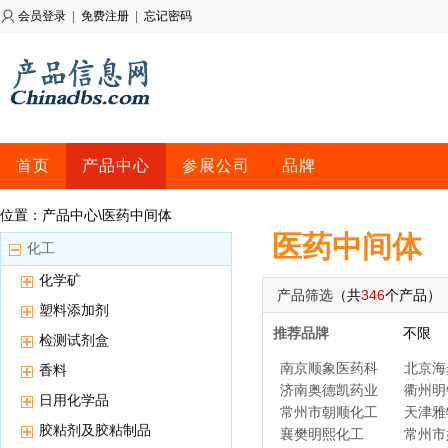
会员登录
|
免费注册
|
忘记密码
首页
产品中心
参展公司
品牌
位置：产品中心\医药中间体
医药中间体
化工
化学矿
产品筛选
（共
346
个产品）
塑料添加剂
推荐品牌
不限
检测试剂盒
南京顺象医药科
北京海
香料
技
药科技
济南奥德凯药业
衢州明
日用化学品
常州市朝顺化工
天津雅
胶粘剂及胶粘制品
技
襄樊明熙化工
常州市