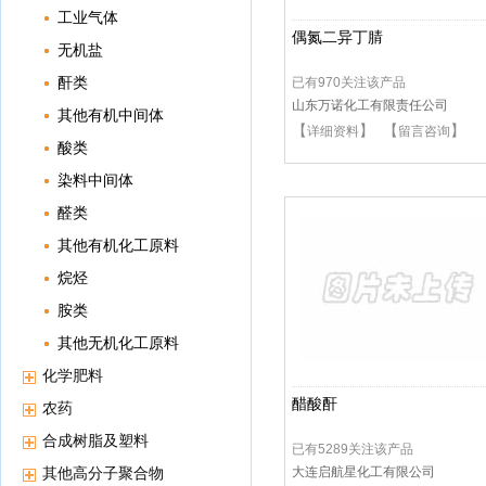
工业气体
偶氮二异丁腈
无机盐
酐类
已有970关注该产品
山东万诺化工有限责任公司
其他有机中间体
【
】 【
】
详细资料
留言咨询
酸类
染料中间体
醛类
其他有机化工原料
烷烃
胺类
其他无机化工原料
化学肥料
醋酸酐
农药
合成树脂及塑料
已有5289关注该产品
其他高分子聚合物
大连启航星化工有限公司