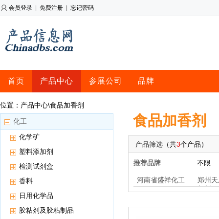
会员登录
|
免费注册
|
忘记密码
首页
产品中心
参展公司
品牌
位置：产品中心\食品加香剂
食品加香剂
化工
化学矿
产品筛选
（共
3
个产品）
塑料添加剂
推荐品牌
不限
检测试剂盒
河南省盛祥化工
郑州天
香料
加剂
日用化学品
胶粘剂及胶粘制品