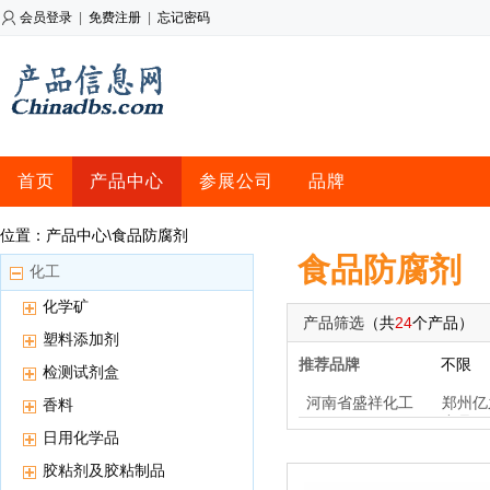
会员登录
|
免费注册
|
忘记密码
首页
产品中心
参展公司
品牌
位置：产品中心\食品防腐剂
食品防腐剂
化工
化学矿
产品筛选
（共
24
个产品）
塑料添加剂
推荐品牌
不限
检测试剂盒
河南省盛祥化工
郑州亿
香料
产品
日用化学品
胶粘剂及胶粘制品