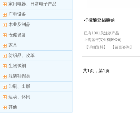
家用电器、日常电子产品
广电设备
柠檬酸亚锡酸钠
木业及制品
已有1001关注该产品
仓储设备
上海蓝平实业有限公司
家具
【
】 【
】
详细资料
留言咨询
纺织品、皮革
生物试剂
共
1
页，第
1
页
服装鞋帽类
印刷、出版
运动、休闲
其他