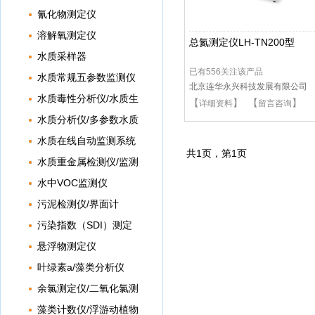
氰化物测定仪
溶解氧测定仪
总氮测定仪LH-TN200型
水质采样器
已有556关注该产品
水质常规五参数监测仪
北京连华永兴科技发展有限公司
水质毒性分析仪/水质生
【
】 【
】
详细资料
留言咨询
物毒性分析仪
水质分析仪/多参数水质
分析仪
水质在线自动监测系统
共
1
页，第
1
页
水质重金属检测仪/监测
仪
水中VOC监测仪
污泥检测仪/界面计
污染指数（SDI）测定
仪
悬浮物测定仪
叶绿素a/藻类分析仪
余氯测定仪/二氧化氯测
定仪
藻类计数仪/浮游动植物