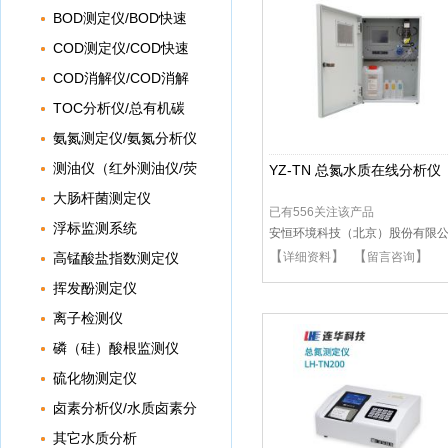
BOD测定仪/BOD快速
测定仪
COD测定仪/COD快速
测定仪
COD消解仪/COD消解
器
TOC分析仪/总有机碳
分析仪
氨氮测定仪/氨氮分析仪
测油仪（红外测油仪/荧
YZ-TN 总氮水质在线分析仪
光测油仪）
大肠杆菌测定仪
已有556关注该产品
浮标监测系统
安恒环境科技（北京）股份有限
【
】 【
】
司
高锰酸盐指数测定仪
详细资料
留言咨询
（CODMn）
挥发酚测定仪
离子检测仪
磷（硅）酸根监测仪
硫化物测定仪
卤素分析仪/水质卤素分
析仪
其它水质分析