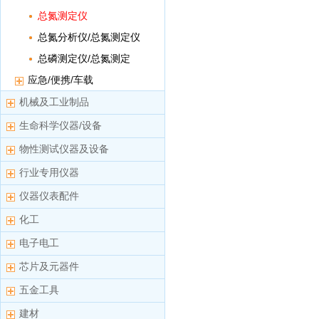
计数框
总氮测定仪
总氮分析仪/总氮测定仪
总磷测定仪/总氮测定
仪/总磷总氮测定仪
应急/便携/车载
机械及工业制品
生命科学仪器/设备
物性测试仪器及设备
行业专用仪器
仪器仪表配件
化工
电子电工
芯片及元器件
五金工具
建材