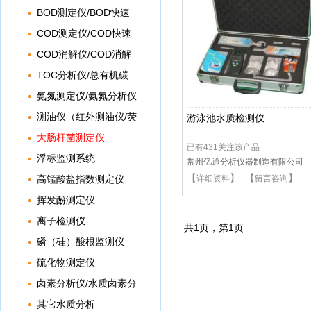
BOD测定仪/BOD快速
测定仪
COD测定仪/COD快速
测定仪
COD消解仪/COD消解
器
TOC分析仪/总有机碳
分析仪
氨氮测定仪/氨氮分析仪
测油仪（红外测油仪/荧
游泳池水质检测仪
光测油仪）
大肠杆菌测定仪
已有431关注该产品
浮标监测系统
常州亿通分析仪器制造有限公司
【
】 【
】
高锰酸盐指数测定仪
详细资料
留言咨询
（CODMn）
挥发酚测定仪
离子检测仪
共
1
页，第
1
页
磷（硅）酸根监测仪
硫化物测定仪
卤素分析仪/水质卤素分
析仪
其它水质分析