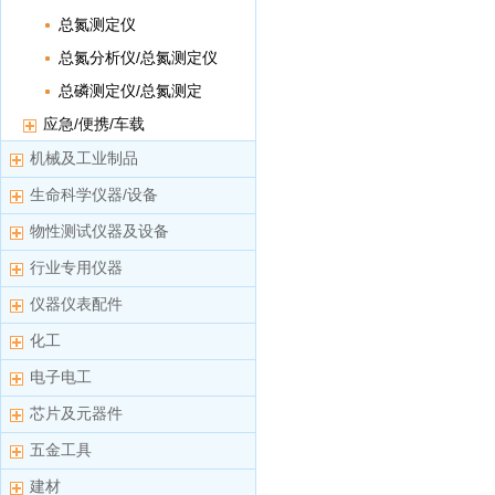
计数框
总氮测定仪
总氮分析仪/总氮测定仪
总磷测定仪/总氮测定
仪/总磷总氮测定仪
应急/便携/车载
机械及工业制品
生命科学仪器/设备
物性测试仪器及设备
行业专用仪器
仪器仪表配件
化工
电子电工
芯片及元器件
五金工具
建材