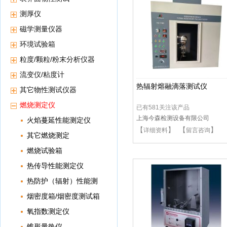
测厚仪
磁学测量仪器
环境试验箱
粒度/颗粒/粉末分析仪器
流变仪/粘度计
热辐射熔融滴落测试仪
其它物性测试仪器
燃烧测定仪
已有581关注该产品
上海今森检测设备有限公司
火焰蔓延性能测定仪
【
】 【
】
详细资料
留言咨询
其它燃烧测定
燃烧试验箱
热传导性能测定仪
热防护（辐射）性能测
定仪
烟密度箱/烟密度测试箱
氧指数测定仪
锥形量热仪