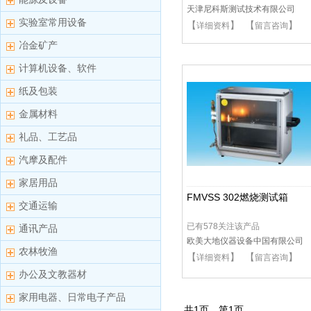
天津尼科斯测试技术有限公司
实验室常用设备
【
】 【
】
详细资料
留言咨询
冶金矿产
计算机设备、软件
纸及包装
金属材料
礼品、工艺品
汽摩及配件
家居用品
FMVSS 302燃烧测试箱
交通运输
已有578关注该产品
通讯产品
欧美大地仪器设备中国有限公司
农林牧渔
【
】 【
】
详细资料
留言咨询
办公及文教器材
家用电器、日常电子产品
共
1
页，第
1
页