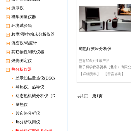
测厚仪
磁学测量仪器
环境试验箱
粒度/颗粒/粉末分析仪器
流变仪/粘度计
磁热疗效应分析仪
其它物性测试仪器
燃烧测定仪
已有606关注该产品
量子科学仪器贸易（北京）有限
热分析仪器
【
】 【
】
司
详细资料
留言咨询
差示扫描量热仪(DSC/
DTA)
导热仪、热导仪
动态热机械分析仪（D
共
1
页，第
1
页
MA/TMA/DMTA）
量热仪
其它热分析仪
热分析联用仪
热分析仪部件及外设