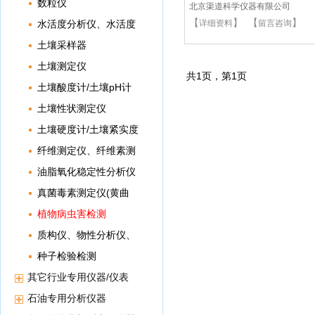
数粒仪
北京渠道科学仪器有限公司
【
】 【
】
水活度分析仪、水活度
详细资料
留言咨询
仪
土壤采样器
土壤测定仪
共
1
页，第
1
页
土壤酸度计/土壤pH计
土壤性状测定仪
土壤硬度计/土壤紧实度
仪
纤维测定仪、纤维素测
定仪、纤维分析仪
油脂氧化稳定性分析仪
真菌毒素测定仪(黄曲
霉毒素)
植物病虫害检测
质构仪、物性分析仪、
组织分析仪
种子检验检测
其它行业专用仪器/仪表
石油专用分析仪器