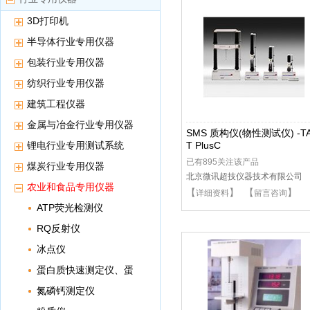
3D打印机
半导体行业专用仪器
包装行业专用仪器
纺织行业专用仪器
建筑工程仪器
金属与冶金行业专用仪器
SMS 质构仪(物性测试仪) -TA
锂电行业专用测试系统
T PlusC
已有895关注该产品
煤炭行业专用仪器
北京微讯超技仪器技术有限公司
农业和食品专用仪器
【
】 【
】
详细资料
留言咨询
ATP荧光检测仪
RQ反射仪
冰点仪
蛋白质快速测定仪、蛋
白测定仪
氮磷钙测定仪