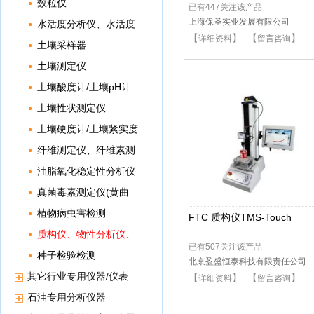
数粒仪
已有447关注该产品
上海保圣实业发展有限公司
水活度分析仪、水活度
【
】 【
】
详细资料
留言咨询
仪
土壤采样器
土壤测定仪
土壤酸度计/土壤pH计
土壤性状测定仪
土壤硬度计/土壤紧实度
仪
纤维测定仪、纤维素测
定仪、纤维分析仪
油脂氧化稳定性分析仪
真菌毒素测定仪(黄曲
霉毒素)
植物病虫害检测
FTC 质构仪TMS-Touch
质构仪、物性分析仪、
已有507关注该产品
组织分析仪
种子检验检测
北京盈盛恒泰科技有限责任公司
其它行业专用仪器/仪表
【
】 【
】
详细资料
留言咨询
石油专用分析仪器