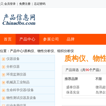
会员登录
|
免费注册
|
忘记密码
首页
产品中心
参展公司
品牌
位置：产品中心\质构仪、物性分析仪、组织分析仪
质构仪、物
仪器设备
分析仪器
产品筛选
（共
96
个产品）
环境监测仪器
推荐品牌
不限
机械及工业制品
盛泰仪器
微讯超
生命科学仪器/设备
保圣实业
岛津企
（中国
物性测试仪器及设备
行业专用仪器