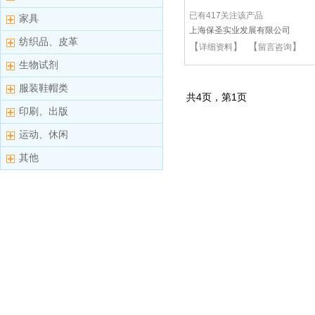
已有417关注该产品
家具
上海保圣实业发展有限公司
纺织品、皮革
【
】 【
】
详细资料
留言咨询
生物试剂
服装鞋帽类
共
4
页，第
1
页
印刷、出版
运动、休闲
其他