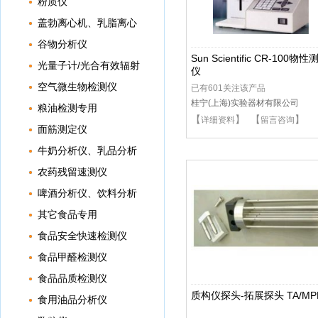
粉质仪
盖勃离心机、乳脂离心
机
谷物分析仪
Sun Scientific CR-100物性
光量子计/光合有效辐射
仪
计
空气微生物检测仪
已有601关注该产品
桂宁(上海)实验器材有限公司
粮油检测专用
【
】 【
】
详细资料
留言咨询
面筋测定仪
牛奶分析仪、乳品分析
仪
农药残留速测仪
啤酒分析仪、饮料分析
仪
其它食品专用
食品安全快速检测仪
食品甲醛检测仪
食品品质检测仪
质构仪探头-拓展探头 TA/MP
食用油品分析仪