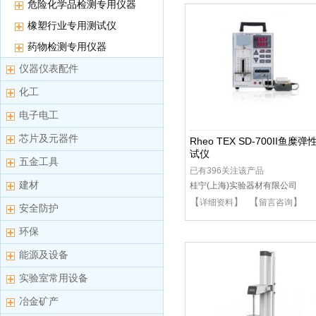
危险化学品检测专用仪器
橡塑行业专用测试仪
药物检测专用仪器
仪器仪表配件
化工
电子电工
芯片及元器件
Rheo TEX SD-700II鱼糜弹
试仪
五金工具
已有396关注该产品
建材
桂宁(上海)实验器材有限公司
【
】 【
】
详细资料
留言咨询
安全防护
环保
能源及设备
实验室常用设备
冶金矿产