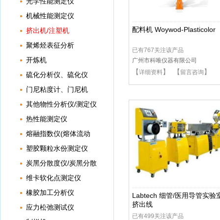
光学性能测定仪
机械性能测定仪
配料机 Woywod-Plasticolor
挤出机/注塑机
聚烯烃表征分析
已有767关注该产品
开炼机
广州市科唯仪器有限公司
【
】 【
】
详细资料
留言咨询
硫化分析仪、硫化仪
门尼粘度计、门尼机
其他物性分析仪/测定仪
热性能测定仪
熔融指数仪(熔体流动
速率测定仪)
塑胶颗粒水份测定仪
炭黑分散度仪/炭黑分散
仪
维卡软化点测定仪
橡胶加工分析仪
Labtech 细管/医用导管实验
挤出线
应力松弛测试仪
已有499关注该产品