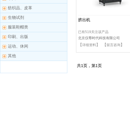
纺织品、皮革
生物试剂
挤出机
服装鞋帽类
已有519关注该产品
印刷、出版
北京仪尊时代科技有限公司
【
】 【
】
详细资料
留言咨询
运动、休闲
其他
共
1
页，第
1
页