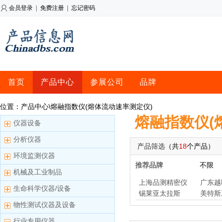
会员登录
|
免费注册
|
忘记密码
首页
产品中心
参展公司
品牌
位置：产品中心\熔融指数仪(熔体流动速率测定仪)
熔融指数仪(
仪器设备
分析仪器
产品筛选
（共
18
个产品）
环境监测仪器
推荐品牌
不限
机械及工业制品
上海品测精密仪
广东越
生命科学仪器/设备
器
锡莱亚太拉斯
美特斯
物性测试仪器及设备
行业专用仪器