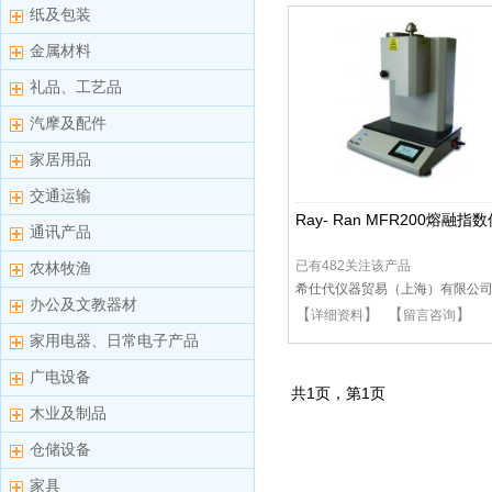
纸及包装
金属材料
礼品、工艺品
汽摩及配件
家居用品
交通运输
Ray- Ran MFR200熔融指
通讯产品
已有482关注该产品
农林牧渔
希仕代仪器贸易（上海）有限公
办公及文教器材
【
】 【
】
详细资料
留言咨询
家用电器、日常电子产品
广电设备
共
1
页，第
1
页
木业及制品
仓储设备
家具