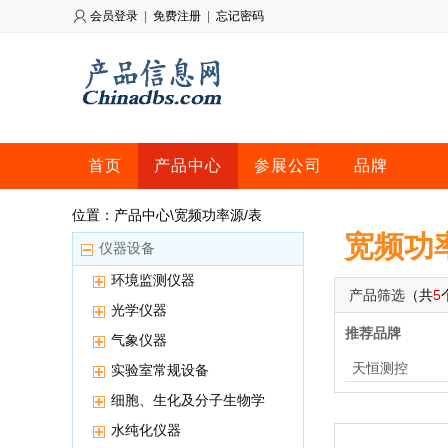
会员登录
|
免费注册
|
忘记密码
首页
产品中心
参展公司
品牌
位置：产品中心\宽频功率源/表
宽频功
仪器设备
环境监测仪器
产品筛选
（共
5
光学仪器
推荐品牌
气象仪器
天恒测控
实验室常规设备
细胞、生化及分子生物学
用仪器
水纯化仪器