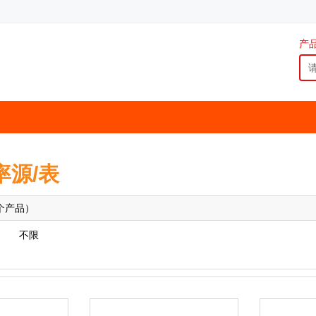
产
率源/表
个产品）
不限