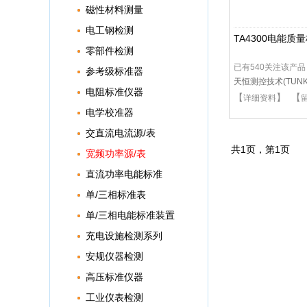
磁性材料测量
电工钢检测
TA4300电能质
零部件检测
已有540关注该产品
参考级标准器
天恒测控技术(TUNKI
电阻标准仪器
【
】 【
详细资料
电学校准器
交直流电流源/表
共
1
页，第
1
页
宽频功率源/表
直流功率电能标准
单/三相标准表
单/三相电能标准装置
充电设施检测系列
安规仪器检测
高压标准仪器
工业仪表检测