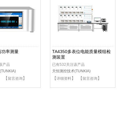
宽频功率测量
TA4350多表位电能质量模组检
测装置
注该产品
已有532关注该产品
UNKIA)
天恒测控技术(TUNKIA)
】 【
】
【
】 【
】
留言咨询
详细资料
留言咨询