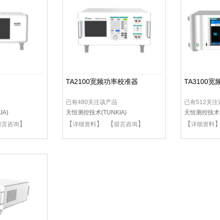
TA2100宽频功率校准器
TA3100
已有480关注该产品
已有512关
A)
天恒测控技术(TUNKIA)
天恒测控技术(T
】
【
】 【
】
【
留言咨询
详细资料
留言咨询
详细资料