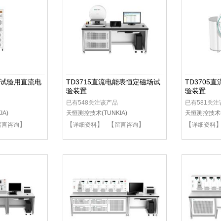
兼容试验用直流电
TD3715直流电能表恒定磁场试
TD3705
验装置
验装置
已有548关注该产品
已有581关
A)
天恒测控技术(TUNKIA)
天恒测控技术(T
】
【
】 【
】
【
留言咨询
详细资料
留言咨询
详细资料