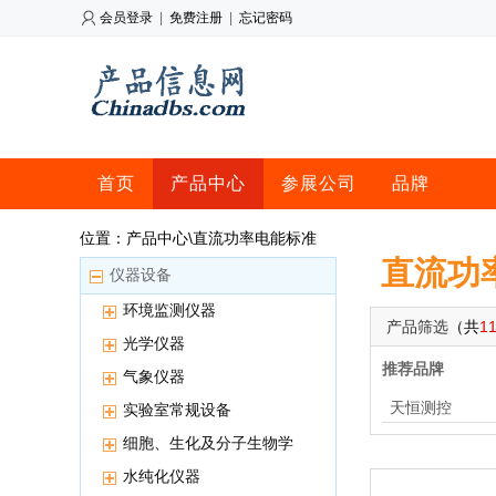
会员登录
|
免费注册
|
忘记密码
首页
产品中心
参展公司
品牌
位置：产品中心\直流功率电能标准
直流功
仪器设备
环境监测仪器
产品筛选
（共
1
光学仪器
推荐品牌
气象仪器
天恒测控
实验室常规设备
细胞、生化及分子生物学
用仪器
水纯化仪器