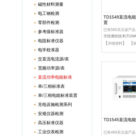
磁性材料测量
电工钢检测
TD1548直流
零部件检测
置
已有585关注该产品
参考级标准器
天恒测控技术(TUNKI
电阻标准仪器
【
】 【
详细资料
电学校准器
交直流电流源/表
宽频功率源/表
直流功率电能标准
单/三相标准表
单/三相电能标准装置
充电设施检测系列
安规仪器检测
TD1545直流电
高压标准仪器
工业仪表检测
已有489关注该产品