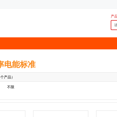
产
率电能标准
1
个产品）
不限